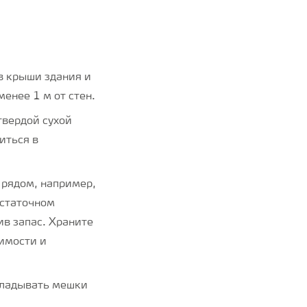
в крыши здания и
менее 1 м от стен.
твердой сухой
иться в
 рядом, например,
остаточном
ив запас. Храните
тимости и
кладывать мешки