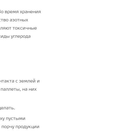
Во время хранения
ство азотных
еляют токсичные
сиды углерода
нтакта с землей и
 паллеты, на них
делать.
рху пустыми
 порчу продукции