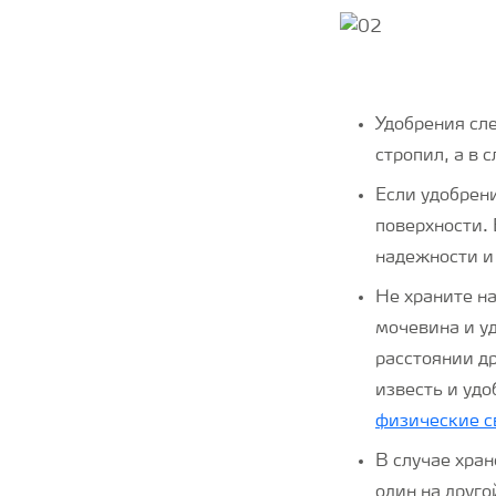
Удобрения сл
стропил, а в 
Если удобрени
поверхности. 
надежности и
Не храните н
мочевина и у
расстоянии др
известь и удо
физические с
В случае хра
один на друго