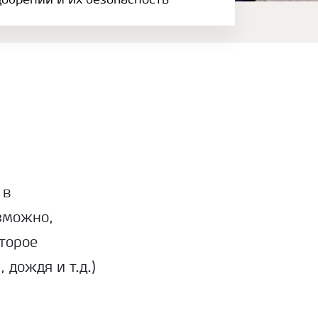
обрений и их безопасность
 в
озможно,
оторое
 дождя и т.д.)