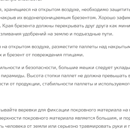
я, хранящиеся на открытом воздухе, необходимо защитит
 накрыв их водонепроницаемым брезентом. Хорошо зафик
. Края брезента должны перекрывать друг друга как мин
азливания удобрений на землю и подъездные пути.
я на открытом воздухе, разместите паллеты над накрыты
х и брезент от повреждения птицами.
ильности и безопасности, большие мешки следует уклады
 пирамиды. Высота стопки паллет не должна превышать 
ости от продукции, стабильности паллеты и используемог
ывайте веревки для фиксации покровного материала на 
верхности покровного материала является большим, и по
ть человека от земли или серьезно травмировать руки и 