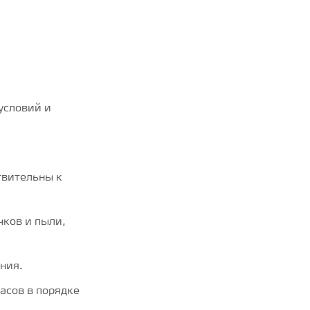
условий и
твительны к
чков и пыли,
ния.
асов в порядке