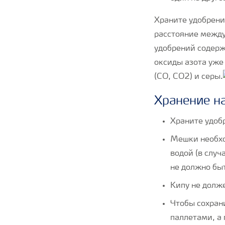
Храните удобрени
расстояние между
удобрений содерж
оксиды азота уже
(CO, CO2) и серы.
Хранение н
Храните удобр
Мешки необход
водой (в случ
не должно быт
Кипу не долже
Чтобы сохран
паллетами, а