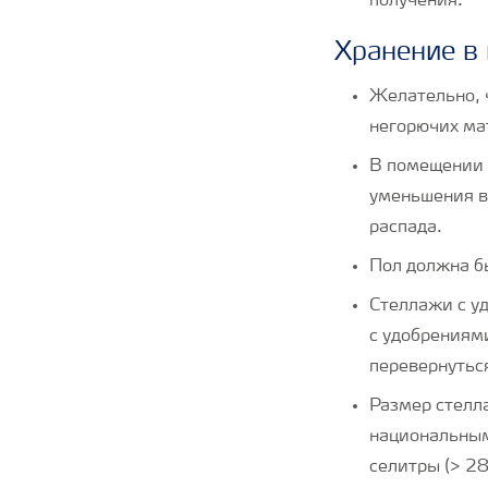
получения.
Хранение в
Желательно, 
негорючих мат
В помещении 
уменьшения в
распада.
Пол должна бы
Стеллажи с у
с удобрениям
перевернутьс
Размер стелл
национальным
селитры (> 28