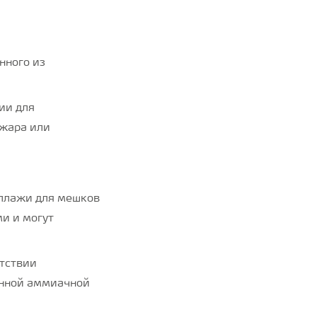
нного из
ии для
ожара или
еллажи для мешков
и и могут
етствии
енной аммиачной