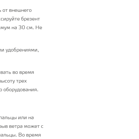
ь от внешнего
сируйте брезент
имум на 30 см. Не
ми удобрениями,
вать во время
высоту трех
о оборудования.
пальцы или на
рыв ветра может с
пальцы. Во время