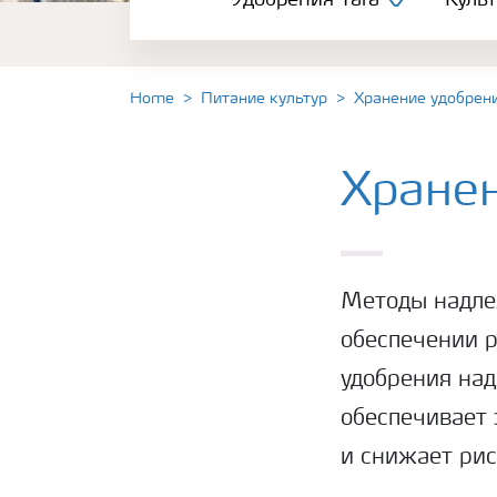
Удобрения Yara
Куль
Культуры
Инструменты и сервисы
Home
Питание культур
Хранение удобрени
Хранение удобрений и их безопасность
Хране
Методы надле
обеспечении р
удобрения над
обеспечивает 
и снижает рис