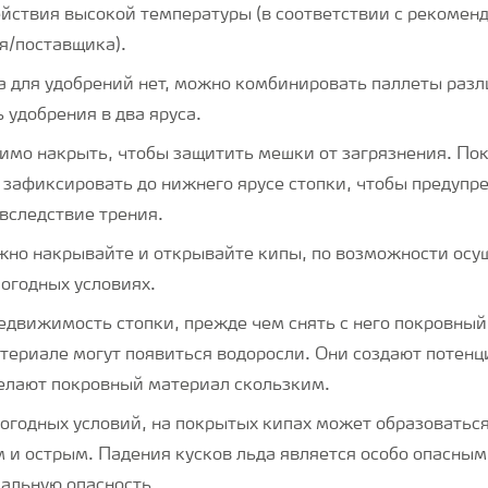
ействия высокой температуры (в соответствии с рекоме
я/поставщика).
а для удобрений нет, можно комбинировать паллеты раз
 удобрения в два яруса.
имо накрыть, чтобы защитить мешки от загрязнения. По
 зафиксировать до нижнего ярусе стопки, чтобы предупр
вследствие трения.
жно накрывайте и открывайте кипы, по возможности осу
погодных условиях.
едвижимость стопки, прежде чем снять с него покровный
териале могут появиться водоросли. Они создают потен
делают покровный материал скользким.
погодных условий, на покрытых кипах может образоваться
 и острым. Падения кусков льда является особо опасным
иальную опасность.