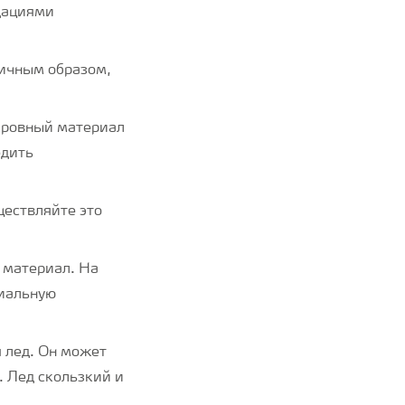
ндациями
личным образом,
кровный материал
едить
ществляйте это
 материал. На
циальную
 лед. Он может
. Лед скользкий и