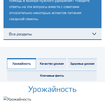
помощь в выборе нужного удобрения? Найдите
ответы на эти вопросы вместе с советами
относительно некоторых аспектов питания
сахарной свеклы.
Все разделы
Toggl
Удобрения Yara
Культуры
Урожайность
Качество урожая
Здоровье урожая
Ключевые факты
Инструменты и сервисы
Урожайность
Хранение удобрений и их безопасность