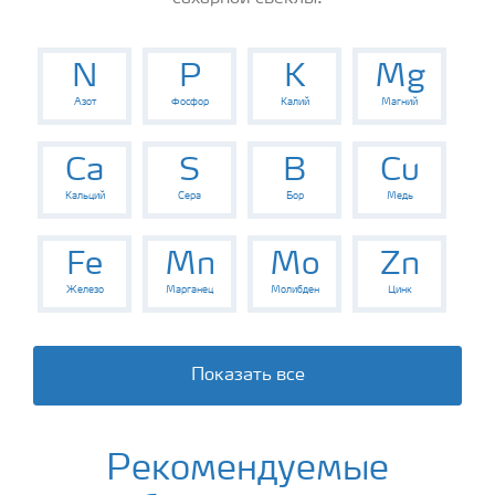
N
P
K
Mg
Азот
Фосфор
Калий
Магний
Ca
S
B
Cu
Кальций
Сера
Бор
Медь
Fe
Mn
Mo
Zn
Железо
Марганец
Молибден
Цинк
Показать все
Рекомендуемые