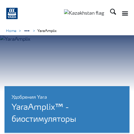
Поиск
Toggle
Toggle country languag
Home
YaraAmplix
Удобрения Yara
YaraAmplix™ -
биостимуляторы