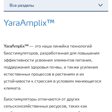
Все разделы
Toggl
Удобрения Yara
YaraAmplix™
Культуры
YaraAmplix™
— это наша линейка технологий
Инструменты и сервисы
биостимуляторов, разработанная для повышения
эффективности усвоения элементов питания,
поддержания здоровья почвы, а также усиления
Хранение удобрений и их безопасность
естественных процессов в растениях и их
устойчивости к стрессам в условиях меняющегося
климата.
Биостимуляторы отличаются от других
сельскохозяйственных ресурсов, таких как