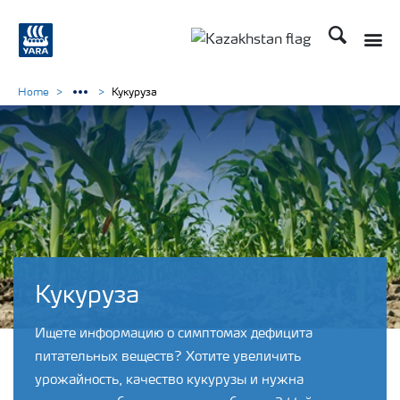
Поиск
Toggle
Toggle country languag
Home
Кукуруза
Кукуруза
Ищете информацию о симптомах дефицита
питательных веществ? Хотите увеличить
урожайность, качество кукурузы и нужна