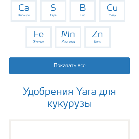
Ca
S
B
Cu
Кальций
Сера
Бор
Медь
Fe
Mn
Zn
Железо
Марганец
Цинк
Показать все
Удобрения Yara для
кукурузы