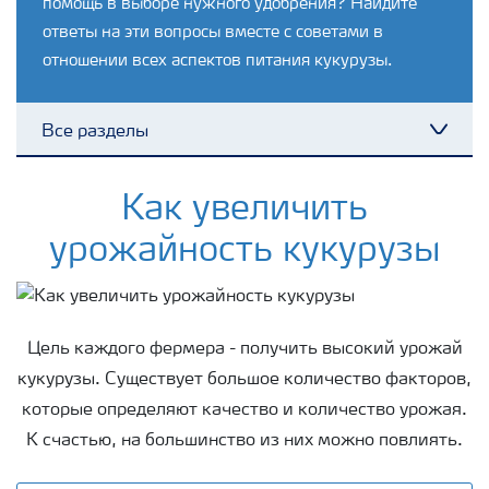
помощь в выборе нужного удобрения? Найдите
ответы на эти вопросы вместе с советами в
отношении всех аспектов питания кукурузы.
Все разделы
Toggl
Удобрения Yara
Как увеличить
урожайность кукурузы
Культуры
Инструменты и сервисы
Цель каждого фермера - получить высокий урожай
кукурузы. Существует большое количество факторов,
Хранение удобрений и их безопасность
которые определяют качество и количество урожая.
К счастью, на большинство из них можно повлиять.