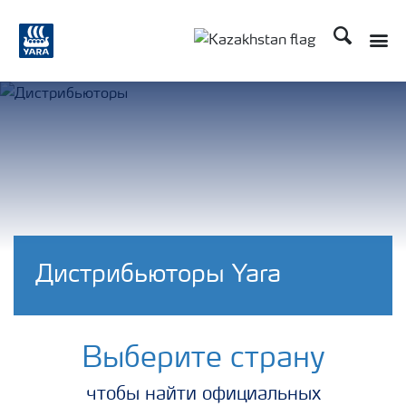
Поиск
Toggle
Toggle country languag
Дистрибьюторы Yara
Выберите страну
чтобы найти официальных