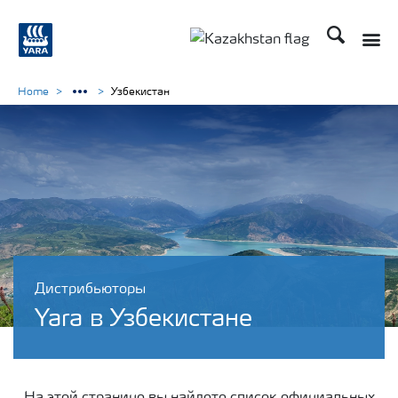
Поиск
Toggle
Toggle country languag
Home
Узбекистан
Дистрибьюторы
Yara в Узбекистане