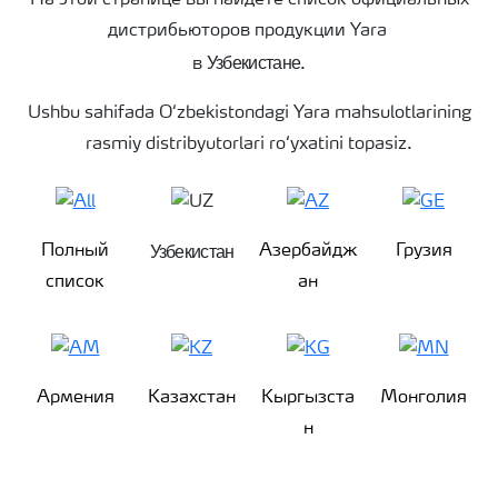
На этой странице вы найдете список официальных
дистрибьюторов продукции Yara
Узбекистане
в
.
Ushbu sahifada O‘zbekistondagi Yara mahsulotlarining
rasmiy distribyutorlari ro‘yxatini topasiz.
Узбекистан
Полный
Азербайдж
Грузия
список
ан
Армения
Казахстан
Кыргызста
Монголия
н