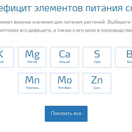
ефицит элементов питания с
имеет важное значение для питания растений. Выберите 
мптомах его дефицита, а также о его роли в производстве
K
Mg
Ca
S
лий
Магний
Кальций
Сера
Бор
Mn
Mo
Zn
Марганец
Молибден
Цинк
Показать все