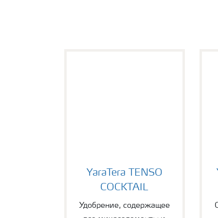
YaraTera TENSO COCKTAIL
Y
YaraTera TENSO
COCKTAIL
Удобрение, содержащее