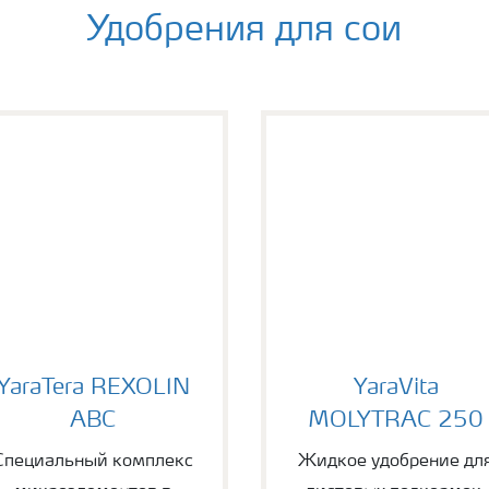
Удобрения для сои
araTera REXOLIN ABC
YaraVita MOLYTRAC 2
YaraTera REXOLIN
YaraVita
ABC
MOLYTRAC 250
Специальный комплекс
Жидкое удобрение дл