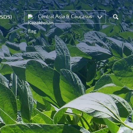
MSDS)
Central Asia & Caucasus
Search