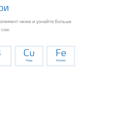
ои
элемент ниже и узнайте больше
 сои.
B
Cu
Fe
Медь
Железо