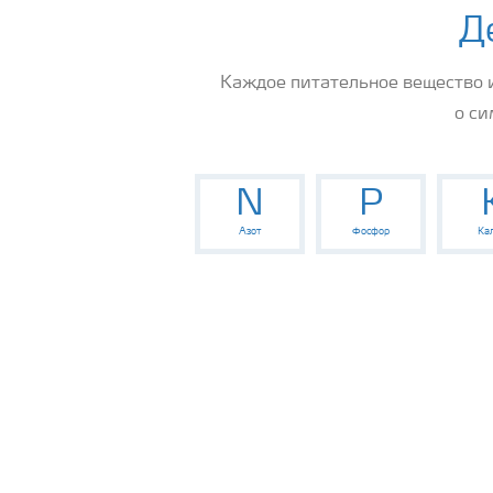
Д
Каждое питательное вещество 
о си
N
P
Азот
Фосфор
Ка