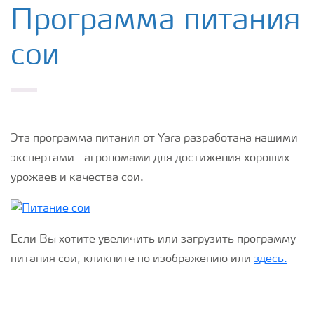
Удобрения Yara
Программа питания
сои
Культуры
Инструменты и сервисы
Эта программа питания от Yara разработана нашими
Хранение удобрений и их безопасность
экспертами - агрономами для достижения хороших
урожаев и качества сои.
Если Вы хотите увеличить или загрузить программу
питания сои, кликните по изображению или
здесь.