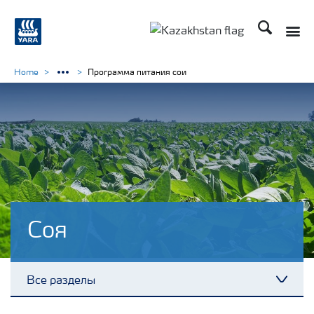
Поиск
Home
Программа питания сои
Соя
Все разделы