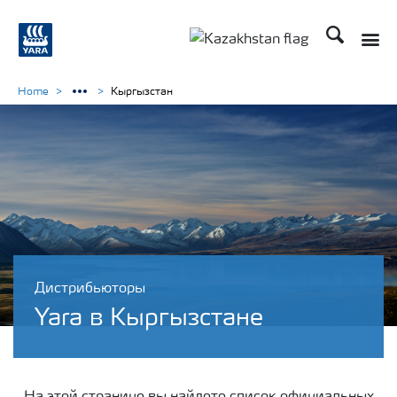
Поиск
Toggle
Toggle country languag
Home
Кыргызстан
Дистрибьюторы
Yara в Кыргызстане