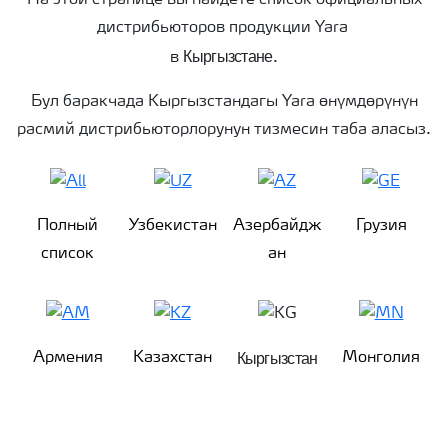
На этой странице вы найдете список официальных
дистрибьюторов продукции Yara
Кыргызстане
в
.
Бул баракчада Кыргызстандагы Yara өнүмдөрүнүн
расмий дистрибьюторлорунун тизмесин таба аласыз.
Полный
Узбекистан
Азербайдж
Грузия
список
ан
Кыргызстан
Армения
Казахстан
Монголия