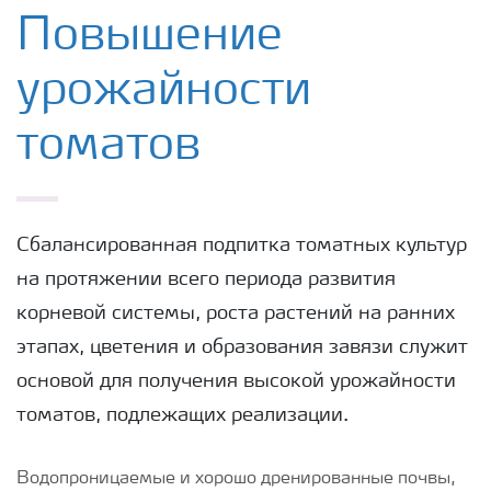
Удобрения Yara
Повышение
урожайности
Культуры
томатов
Инструменты и сервисы
Хранение удобрений и их безопасность
Сбалансированная подпитка томатных культур
на протяжении всего периода развития
корневой системы, роста растений на ранних
этапах, цветения и образования завязи служит
основой для получения высокой урожайности
томатов, подлежащих реализации.
Водопроницаемые и хорошо дренированные почвы,