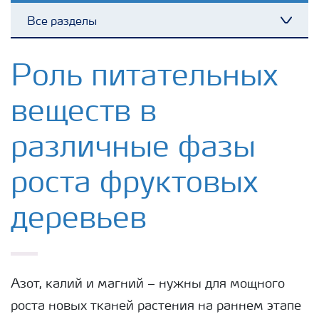
Все разделы
Toggl
Удобрения Yara
Роль питательных
веществ в
Культуры
различные фазы
Инструменты и сервисы
роста фруктовых
Хранение удобрений и их безопасность
деревьев
Азот, калий и магний – нужны для мощного
роста новых тканей растения на раннем этапе