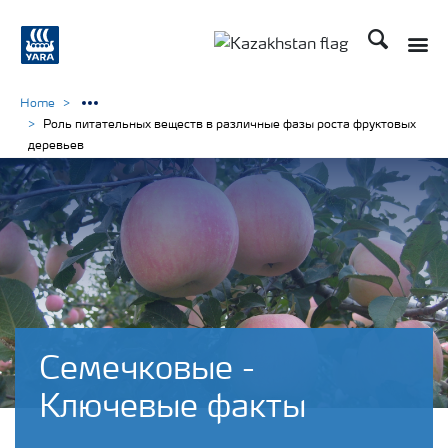
Поиск
Toggle
Toggle country languag
Home
Роль питательных веществ в различные фазы роста фруктовых
деревьев
Семечковые -
Ключевые факты