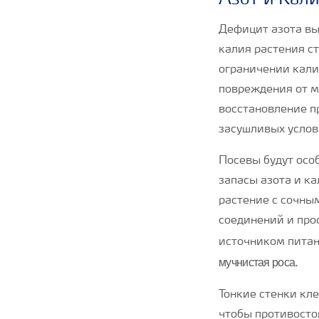
Азот и Кал
Дефицит азота вы
калия растения с
ограничении кали
повреждения от м
восстановление п
засушливых услов
Посевы будут осо
запасы азота и ка
растение с сочны
соединений и про
источником питан
мучнистая роса
.
Тонкие стенки кл
чтобы противосто