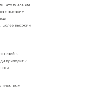
и, что внесение
ию с высоким
ыми
. Более высокий
астений к
меди приводит к
очаги