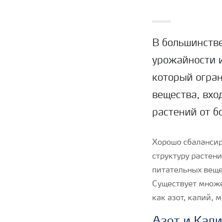
В большинств
урожайности и
который огран
вещества, вхо
растений от б
Хорошо сбалансир
структуру растен
питательных веще
Существует множе
как азот, калий, 