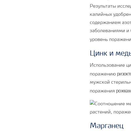
Результаты иссле
калийных удобрен
содержанием азот
заболеваниями и 
уровень поражен
Цинк и мед
Использование ци
ризокт
поражению
мужской стерильн
рожка
поражения
Марганец