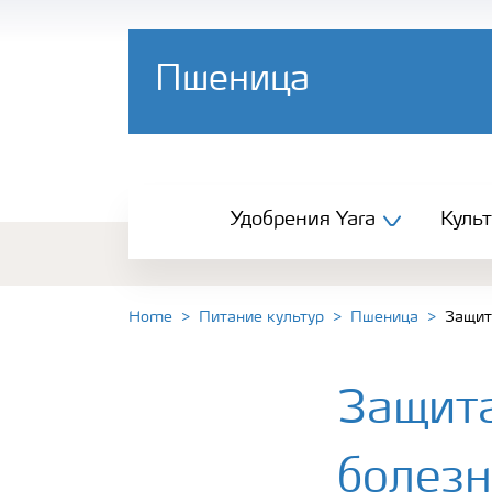
Пшеница
Удобрения Yara
Удобрения Yara
Куль
Культуры
Инструменты и сервисы
Home
Питание культур
Пшеница
Защит
Хранение удобрений и их безопасность
Защита
болез