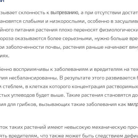
ий
выпреванию
зывает склонность к
, а при отсутствии доста
тановятся слабыми и низкорослыми, особенно в засушлив
йного питания растения плохо переносят физиологически
ороза оказываются более серьезными, нужно больше вр
ри заболоченности почвы, растения раньше начинают вян
иях.
бенно восприимчивы к заболеваниям и вредителям на тех 
лия несбалансированны. В результате этого развивается 
м стеблем, в клетках которого концентрация растворимы
стых углеводов будет выше. Такие растения становятся д
мил
ия для грибков, вызывающих такие заболевания как
еток таких растений имеют невысокую механическую проч
ять вредителям, что также может быть следствием дефи