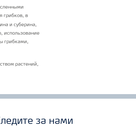
исленными
 грибков, в
ина и суберина,
о, использование
ы грибками,
ледите за нами