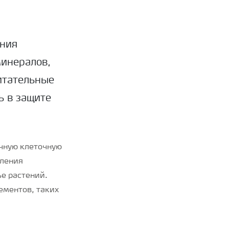
ения
минералов,
итательные
ь в защите
чную клеточную
пления
ье растений.
ементов, таких