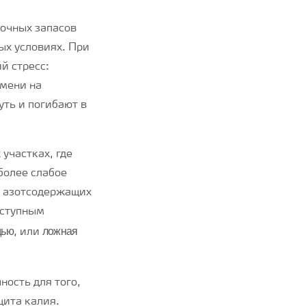
точных запасов
ых условиях. При
й стресс:
емени на
уть и погибают в
участках, где
более слабое
х азотсодержащих
оступным
дью
ложная
, или
ность для того,
цита калия.