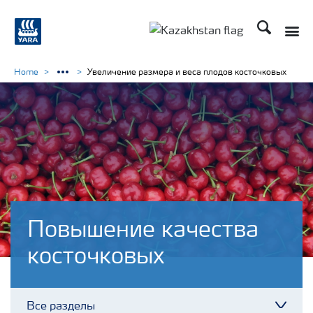
Поиск
Toggle
Toggle country languag
Home
Увеличение размера и веса плодов косточковых
Повышение качества
косточковых
Все разделы
Toggl