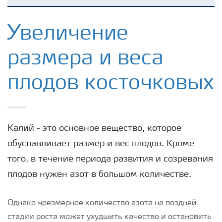
Удобрения Yara
Увеличение
размера и веса
Культуры
плодов косточковых
Инструменты и сервисы
Хранение удобрений и их безопасность
Калий - это основное вещество, которое
обуславливает размер и вес плодов. Кроме
того, в течение периода развития и созревания
плодов нужен азот в большом количестве.
Однако чрезмерное количество азота на поздней
стадии роста может ухудшить качество и остановить