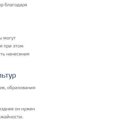
ер благодаря
ы могут
я при этом
ть нанесения
льтур
ев, образования
озднее он нужен
рожайности.