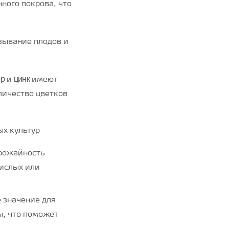
ного покрова, что
зывание плодов и
р
цинк
и
имеют
личество цветков
ых культур
рожайность
кислых или
 значение для
, что поможет