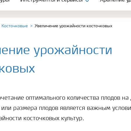
туры
Инструменты и сервисы
Хранение уд
Косточковые
Увеличение урожайности косточковых
чение урожайности
чковых
четание оптимального количества плодов на 
 или размера плодов является важным услов
йности косточковых культур.