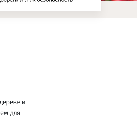
обрений и их безопасность
дереве и
ием для