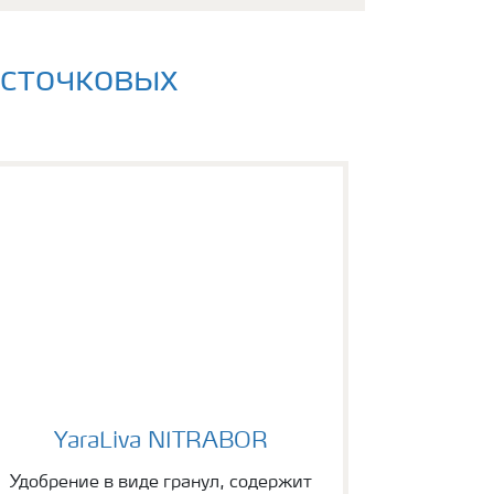
осточковых
YaraLiva NITRABOR
YaraLiva NITRABOR
Удобрение в виде гранул, содержит