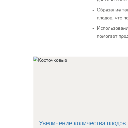
достичь наив
Обрезание та
плодов, что п
Использовани
помогает пре
Увеличение количества плодов