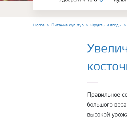
Удобрения Yara
Куль
Культуры
Инструменты и сервисы
Home
Питание культур
Фрукты и ягоды
Хранение удобрений и их безопасность
Увели
косто
Правильное со
большого веса
высокой урожа