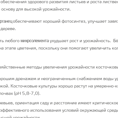
 обеспечения здорового развития листьев и роста листвен
 основу для высокой урожайности.
рганец
обеспечивают хороший фотосинтез, улучшает завя
а дереве.
микроэлемента
Бо
ть любого
ухудшает рост и урожайность.
на этапе цветения, поскольку они помогают увеличить ко
зяйственные методы увеличения урожайности косточков
хорошим дренажем и неограниченным снабжением воды у
окой. Косточковые культуры хорошо растут на умеренно-
очвах (рН 5,8-7,0).
ревьев, ориентация саду и расстояние имеют критическое
эффективного использования условий окружающей среды