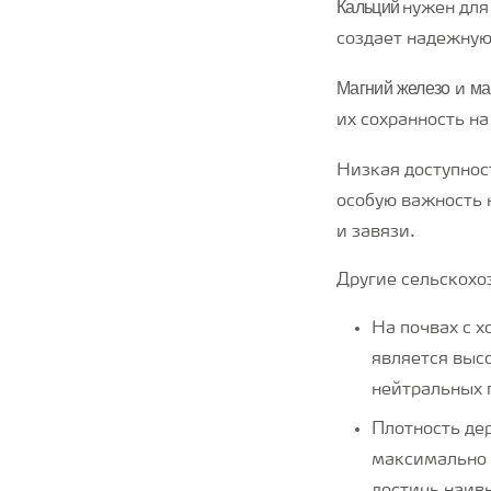
Кальций
нужен для
создает надежную
Магний
железо
ма
и
их сохранность н
Низкая доступнос
особую важность 
и завязи.
Другие сельскохо
На почвах с 
является выс
нейтральных п
Плотность де
максимально 