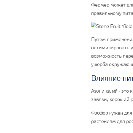
Фермер может вли
правильному пит
Путем применения
оптимизировать у
возможность пере
ущерба окружающ
Влияние пи
Азот
калий
и
- это
завязи, хороший 
Фосфор
нужен для
растениям для ро