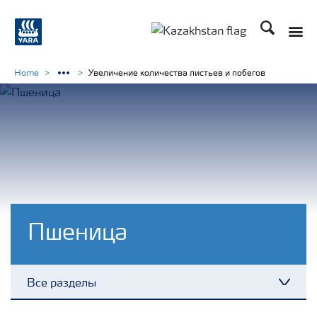
Поиск
Toggle
Toggle country languag
Home
Увеличение количества листьев и побегов
Пшеница
Все разделы
Toggl