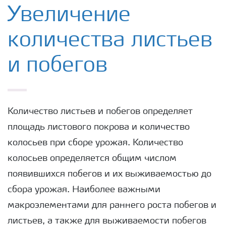
Удобрения Yara
Увеличение
количества листьев
Культуры
и побегов
Инструменты и сервисы
Хранение удобрений и их безопасность
Количество листьев и побегов определяет
площадь листового покрова и количество
колосьев при сборе урожая. Количество
колосьев определяется общим числом
появившихся побегов и их выживаемостью до
сбора урожая. Наиболее важными
макроэлементами для раннего роста побегов и
листьев, а также для выживаемости побегов