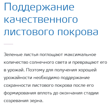
Удобрения Yara
Поддержание
качественного
Культуры
листового покрова
Инструменты и сервисы
Хранение удобрений и их безопасность
Зеленые листья поглощают максимальное
количество солнечного света и превращают его
в урожай. Поэтому для получения хорошей
урожайности необходимо поддержание
сохранности листового покрова после его
формирования вплоть до окончания стадии
созревания зерна.