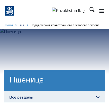
Поиск
Toggle
Toggle country languag
Home
Поддержание качественного листового покрова
Пшеница
Все разделы
Toggl