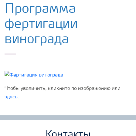
Удобрения Yara
Программа
фертигации
Культуры
винограда
Инструменты и сервисы
Хранение удобрений и их безопасность
Чтобы увеличить, кликните по изображению или
здесь
.
Контакты