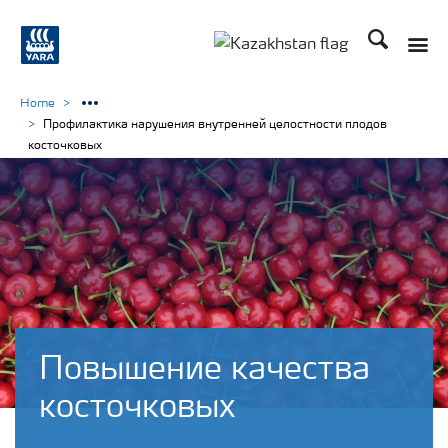
Поиск
Toggle
Toggle country languag
Home
Профилактика нарушения внутренней целостности плодов
косточковых
Повышение качества
косточковых