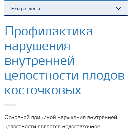
Все разделы
Toggl
Удобрения Yara
Профилактика
нарушения
Культуры
внутренней
Инструменты и сервисы
целостности плодов
Хранение удобрений и их безопасность
косточковых
Основной причиной нарушения внутренней
целостности является недостаточное