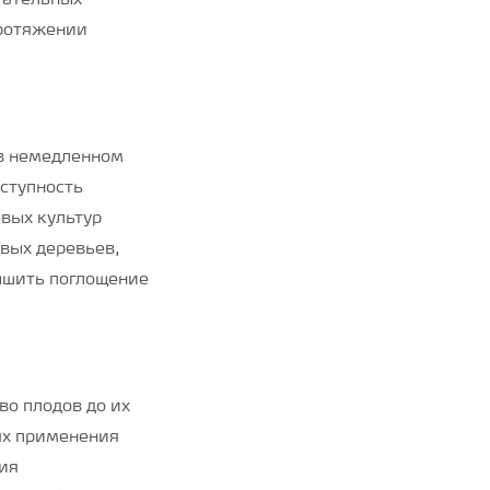
тательных
протяжении
 в немедленном
оступность
вых культур
вых деревьев,
чшить поглощение
о плодов до их
ях применения
ия