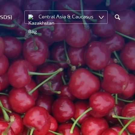
MSDS)
Central Asia & Caucasus
Search