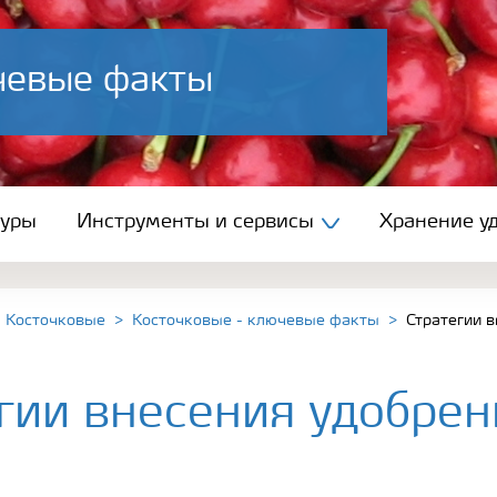
чевые факты
туры
Инструменты и сервисы
Хранение уд
Косточковые
Косточковые - ключевые факты
Стратегии 
гии внесения удобрен