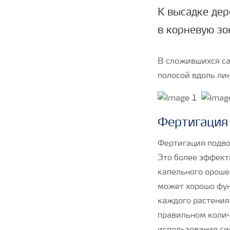
К высадке дер
в корневую зо
В сложившихся са
полосой вдоль ли
Фертигация
Фертигация подво
Это более эффект
капельного ороше
может хорошо фун
каждого растения
правильном колич