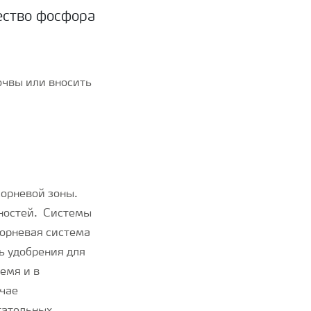
ество фосфора
очвы или вносить
корневой зоны.
бностей. Системы
корневая система
ь удобрения для
емя и в
учае