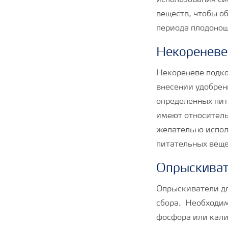
использования си
веществ, чтобы о
периода плодонош
Некореневе
Некореневе подко
внесении удобрени
определенных пит
имеют относитель
желательно испол
питательных веще
Опрыскиват
Опрыскиватели дл
сбора. Необходим
фосфора или кали