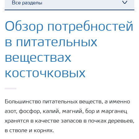
Все разделы
Удобрения Yara
Обзор потребностей
в питательных
Культуры
веществах
Инструменты и сервисы
косточковых
Хранение удобрений и их безопасность
Большинство питательных веществ, а именно
азот, фосфор, калий, магний, бор и марганец
хранятся в качестве запасов в почках деревьев,
в стволе и корнях.