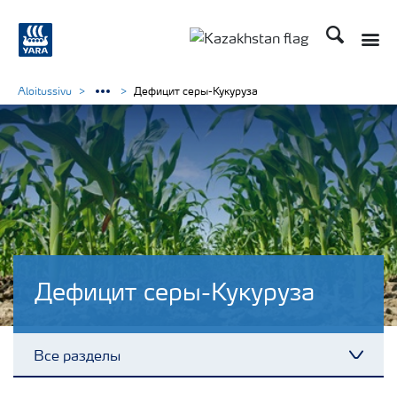
Поиск
Aloitussivu
Дефицит серы-Кукуруза
Дефицит серы-Кукуруза
Все разделы