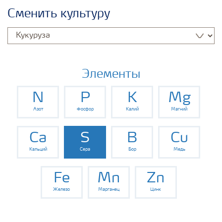
Удобрения Yara
Сменить культуру
Культуры
Инструменты и сервисы
Элементы
N
P
K
Mg
Хранение удобрений и их безопасность
Азот
Фосфор
Калий
Магний
Ca
S
B
Cu
Кальций
Сера
Бор
Медь
Fe
Mn
Zn
Железо
Марганец
Цинк