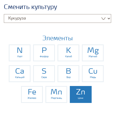
Удобрения Yara
Сменить культуру
Культуры
Инструменты и сервисы
Элементы
N
P
K
Mg
Хранение удобрений и их безопасность
Азот
Фосфор
Калий
Магний
Ca
S
B
Cu
Кальций
Сера
Бор
Медь
Fe
Mn
Zn
Железо
Марганец
Цинк