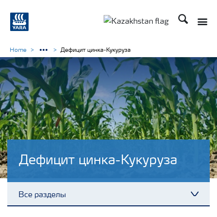
Поиск
Toggle
Toggle country languag
Home
Дефицит цинка-Кукуруза
Дефицит цинка-Кукуруза
Все разделы
Toggl