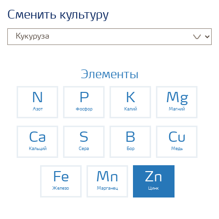
Удобрения Yara
Сменить культуру
Культуры
Инструменты и сервисы
Элементы
N
P
K
Mg
Хранение удобрений и их безопасность
Азот
Фосфор
Калий
Магний
Ca
S
B
Cu
Кальций
Сера
Бор
Медь
Fe
Mn
Zn
Железо
Марганец
Цинк