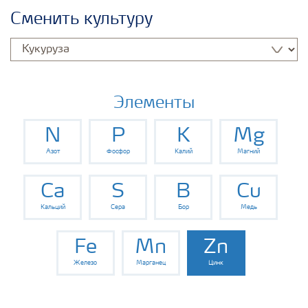
Удобрения Yara
Сменить культуру
Культуры
Инструменты и сервисы
Элементы
N
P
K
Mg
Хранение удобрений и их безопасность
Азот
Фосфор
Калий
Магний
Ca
S
B
Cu
Кальций
Сера
Бор
Медь
Fe
Mn
Zn
Железо
Марганец
Цинк