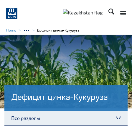
Поиск
Toggle
Toggle country languag
Home
Дефицит цинка-Кукуруза
Дефицит цинка-Кукуруза
Все разделы
Toggl