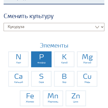
Удобрения Yara
Сменить культуру
Культуры
Инструменты и сервисы
Элементы
N
P
K
Mg
Хранение удобрений и их безопасность
Азот
Фосфор
Калий
Магний
Ca
S
B
Cu
Кальций
Сера
Бор
Медь
Fe
Mn
Zn
Железо
Марганец
Цинк