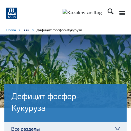
Поиск
Toggle
Toggle country languag
Home
Дефицит фосфор-Кукуруза
Дефицит фосфор-
Кукуруза
Все разделы
Toggl