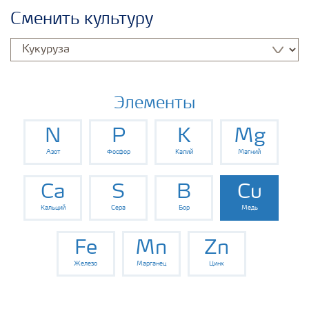
Удобрения Yara
Сменить культуру
Культуры
Инструменты и сервисы
Элементы
N
P
K
Mg
Хранение удобрений и их безопасность
Азот
Фосфор
Калий
Магний
Ca
S
B
Cu
Кальций
Сера
Бор
Медь
Fe
Mn
Zn
Железо
Марганец
Цинк