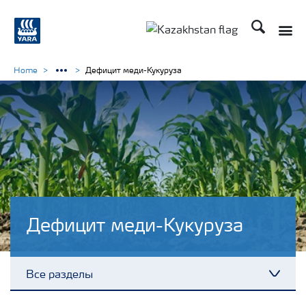
Поиск
Toggle
Toggle country languag
Home
Дефицит меди-Кукуруза
Дефицит меди-Кукуруза
Все разделы
Toggl