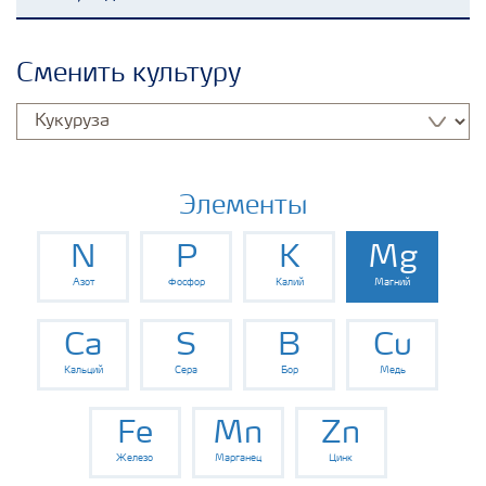
Удобрения Yara
Сменить культуру
Культуры
Инструменты и сервисы
Элементы
N
P
K
Mg
Хранение удобрений и их безопасность
Азот
Фосфор
Калий
Магний
Ca
S
B
Cu
Кальций
Сера
Бор
Медь
Fe
Mn
Zn
Железо
Марганец
Цинк