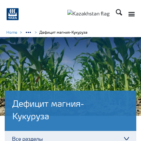
Поиск
Toggle
Toggle country languag
Home
Дефицит магния-Кукуруза
Дефицит магния-
Кукуруза
Все разделы
Toggl