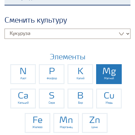
Удобрения Yara
Сменить культуру
Культуры
Инструменты и сервисы
Элементы
N
P
K
Mg
Хранение удобрений и их безопасность
Азот
Фосфор
Калий
Магний
Ca
S
B
Cu
Кальций
Сера
Бор
Медь
Fe
Mn
Zn
Железо
Марганец
Цинк