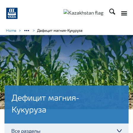
Поиск
Toggle
Toggle country languag
Home
Дефицит магния-Кукуруза
Дефицит магния-
Кукуруза
Все разделы
Toggl