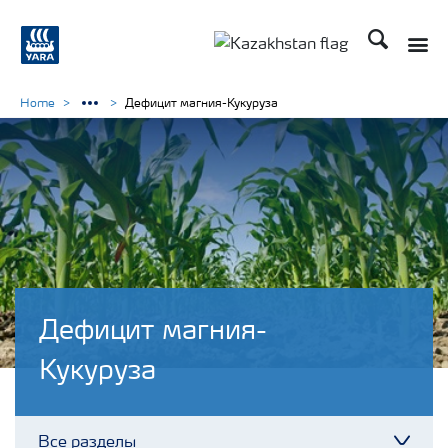
Поиск
Toggle
Toggle country languag
Home
Дефицит магния-Кукуруза
Дефицит магния-
Кукуруза
Все разделы
Toggl