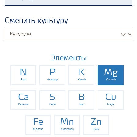
Удобрения Yara
Сменить культуру
Культуры
Инструменты и сервисы
Элементы
N
P
K
Mg
Хранение удобрений и их безопасность
Азот
Фосфор
Калий
Магний
Ca
S
B
Cu
Кальций
Сера
Бор
Медь
Fe
Mn
Zn
Железо
Марганец
Цинк