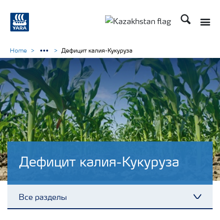
Поиск
Toggle
Toggle country languag
Home
Дефицит калия-Кукуруза
Дефицит калия-Кукуруза
Все разделы
Toggl