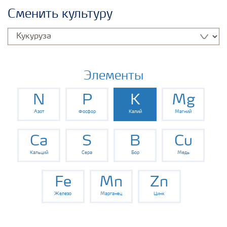
Удобрения Yara
Сменить культуру
Культуры
Инструменты и сервисы
Элементы
N
P
K
Mg
Хранение удобрений и их безопасность
Азот
Фосфор
Калий
Магний
Ca
S
B
Cu
Кальций
Сера
Бор
Медь
Fe
Mn
Zn
Железо
Марганец
Цинк