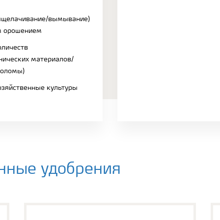
ыщелачивание/вымывание)
м орошением
оличеств
нических материалов/
соломы)
озяйственные культуры
нные удобрения