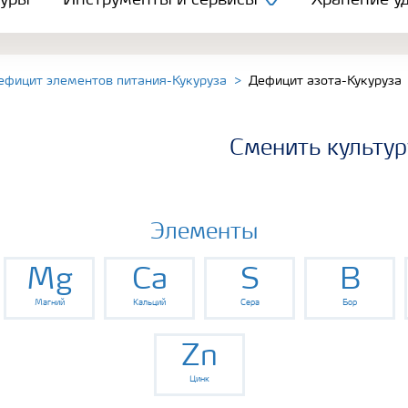
туры
Инструменты и сервисы
Хранение уд
ефицит элементов питания-Кукуруза
Дефицит азота-Кукуруза
Сменить культур
Элементы
Mg
Ca
S
B
Магний
Кальций
Сера
Бор
Zn
Цинк