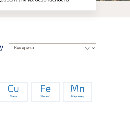
обрений и их безопасность
у
Cu
Fe
Mn
Медь
Железо
Марганец