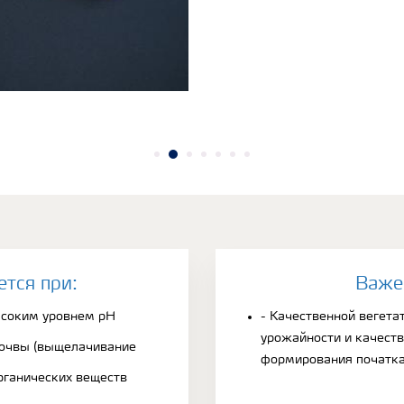
ется при:
Bаже
ысоким уровнем рН
- Качественной вегет
урожайности и качеств
почвы (выщелачивание
формирования початк
рганических веществ