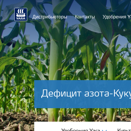
Дистрибьюторы
Контакты
Удобрения Y
Дефицит азота-Кук
Удобрения Yara