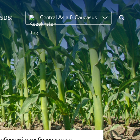
MSDS)
Central Asia & Caucasus
Search