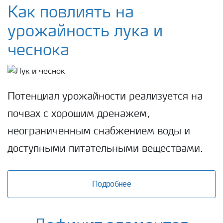
Удобрения Yara
Как повлиять на
урожайность лука и
Культуры
чеснока
Инструменты и сервисы
Потенциал урожайности реализуется на
Хранение удобрений и их безопасность
почвах с хорошим дренажем,
неограниченным снабжением воды и
доступными питательными веществами.
Подробнее