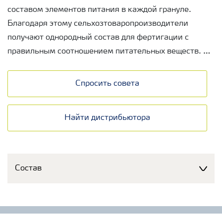
составом элементов питания в каждой грануле.
Благодаря этому сельхозтоваропроизводители
получают однородный состав для фертигации с
правильным соотношением питательных веществ.
Помимо этого, превосходная структура и новая
Спросить совета
оболочка гранул YaraRega повышают их устойчивость
при транспортировке, фасовке и хранении,
Найти дистрибьютора
препятствуя слеживанию и образованию пыли.
Продукт доступен:
Казахстан, Узбекистан
Состав
Упаковка:
25 кг
Страна производства:
Финляндия