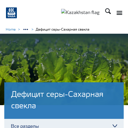
Поиск
Toggle
Toggle country languag
Home
Дефицит серы-Сахарная свекла
Дефицит серы-Сахарная
свекла
Все разделы
Toggl