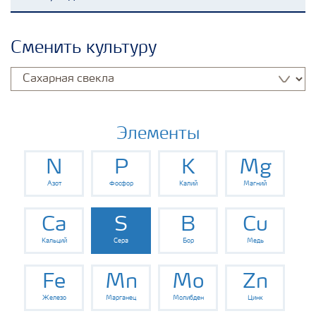
Удобрения Yara
Сменить культуру
Культуры
Инструменты и сервисы
Элементы
N
P
K
Mg
Хранение удобрений и их безопасность
Азот
Фосфор
Калий
Магний
Ca
S
B
Cu
Кальций
Сера
Бор
Медь
Fe
Mn
Mo
Zn
Железо
Марганец
Молибден
Цинк