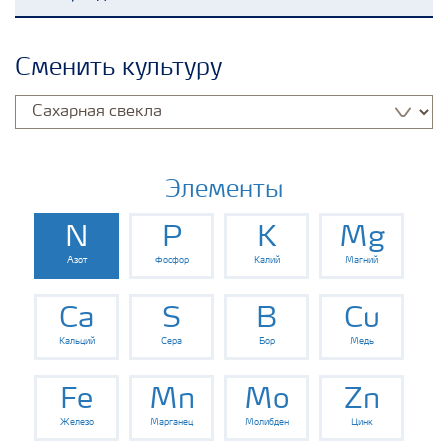
Удобрения Yara
Сменить культуру
Культуры
Инструменты и сервисы
Элементы
N
P
K
Mg
Хранение удобрений и их безопасность
Азот
Фосфор
Калий
Магний
Ca
S
B
Cu
Кальций
Сера
Бор
Медь
Fe
Mn
Mo
Zn
Железо
Марганец
Молибден
Цинк