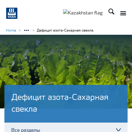
Поиск
Toggle
Toggle country languag
Home
Дефицит азота-Сахарная свекла
Дефицит азота-Сахарная
свекла
Все разделы
Toggl