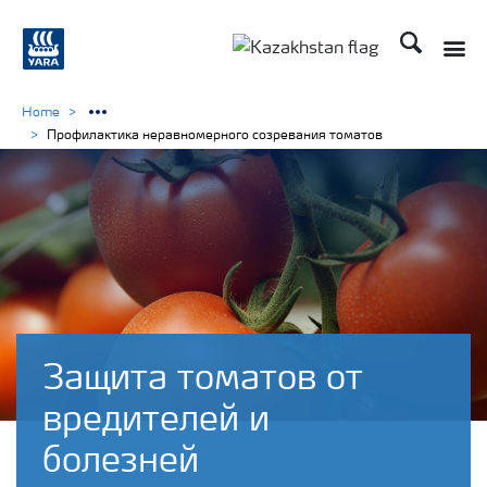
Поиск
Toggle
Toggle country languag
Home
Профилактика неравномерного созревания томатов
Защита томатов от
вредителей и
болезней