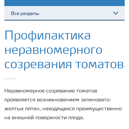
Все разделы
Toggl
Удобрения Yara
Профилактика
неравномерного
Культуры
созревания томатов
Инструменты и сервисы
Хранение удобрений и их безопасность
Неравномерное созревание томатов
проявляется возникновением зеленовато-
желтых пятен, находящихся преимущественно
на внешней поверхности плода.