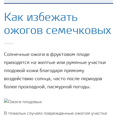
Удобрения Yara
Как избежать
ожогов семечковых
Культуры
Инструменты и сервисы
Солнечные ожоги в фруктовом плоде
приходятся на желтые или румяные участки
Хранение удобрений и их безопасность
плодовой кожи благодаря прямому
воздействию солнца, часто после периодов
более прохладной, пасмурной погоды.
В тяжелых случаях поврежденные ожогом участки