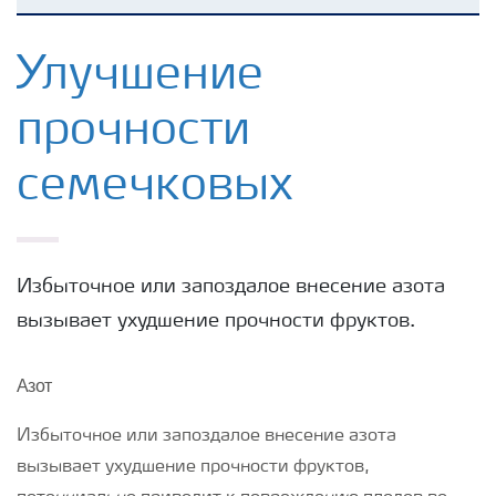
Удобрения Yara
Улучшение
прочности
Культуры
семечковых
Инструменты и сервисы
Хранение удобрений и их безопасность
Избыточное или запоздалое внесение азота
вызывает ухудшение прочности фруктов.
Азот
Избыточное или запоздалое внесение азота
вызывает ухудшение прочности фруктов,