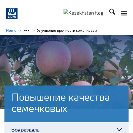
Поиск
Toggle
Toggle country languag
Home
Улучшение прочности семечковых
Повышение качества
семечковых
Все разделы
Toggl