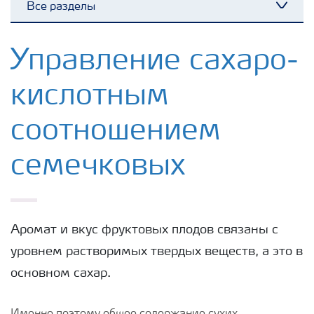
Все разделы
Toggl
Удобрения Yara
Управление сахаро-
кислотным
Культуры
соотношением
Инструменты и сервисы
семечковых
Хранение удобрений и их безопасность
Аромат и вкус фруктовых плодов связаны с
уровнем растворимых твердых веществ, а это в
основном сахар.