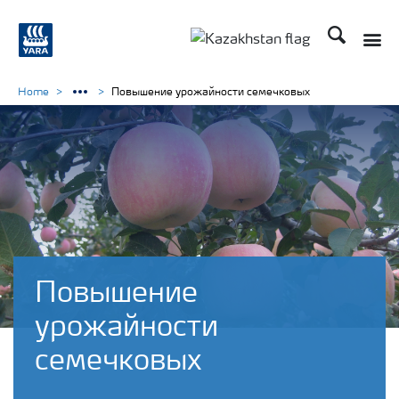
Поиск
Toggle
Toggle country languag
Home
Повышение урожайности семечковых
Повышение
урожайности
семечковых