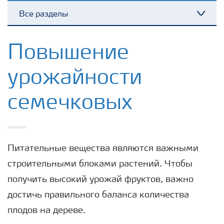
Все разделы
Toggl
Удобрения Yara
Повышение
урожайности
Культуры
семечковых
Инструменты и сервисы
Хранение удобрений и их безопасность
Питательные вещества являются важными
строительными блоками растений. Чтобы
получить высокий урожай фруктов, важно
достичь правильного баланса количества
плодов на дереве.