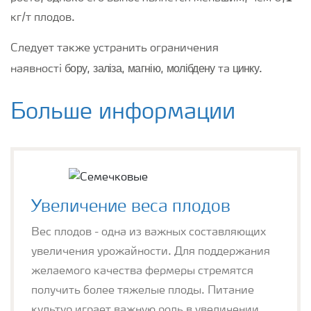
кг/т плодов.
Следует также устранить ограничения
бору
заліза
магнію
молібдену
цинку
наявності
,
,
,
та
.
Больше информации
Увеличение веса плодов
Вес плодов - одна из важных составляющих
увеличения урожайности. Для поддержания
желаемого качества фермеры стремятся
получить более тяжелые плоды. Питание
культур играет важную роль в увеличении