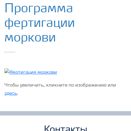
Удобрения Yara
Программа
фертигации
Культуры
моркови
Инструменты и сервисы
Хранение удобрений и их безопасность
Чтобы увеличить, кликните по изображению или
здесь
.
Контакты