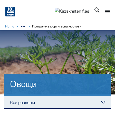
Поиск
Toggle
Toggle country languag
Home
Программа фертигации моркови
Овощи
Все разделы
Toggl