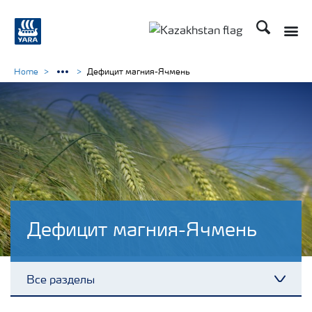
Поиск
Toggle
Toggle country languag
Home
Дефицит магния-Ячмень
Дефицит магния-Ячмень
Все разделы
Toggl