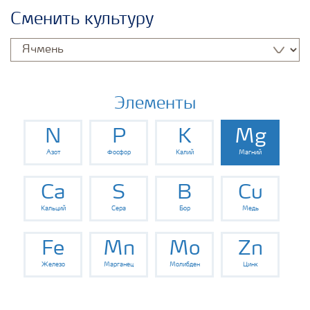
Удобрения Yara
Сменить культуру
Культуры
Инструменты и сервисы
Элементы
N
P
K
Mg
Хранение удобрений и их безопасность
Азот
Фосфор
Калий
Магний
Ca
S
B
Cu
Кальций
Сера
Бор
Медь
Fe
Mn
Mo
Zn
Железо
Марганец
Молибден
Цинк