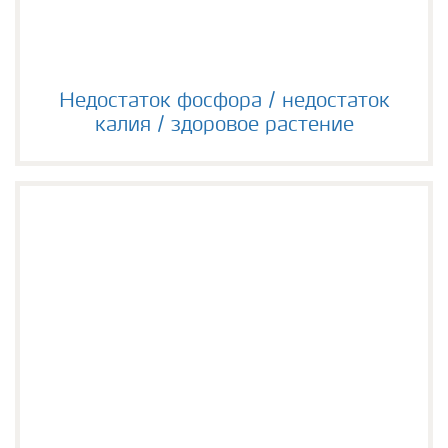
Недостаток фосфора / недостаток калия / здоровое
Недостаток фосфора / недостаток
калия / здоровое растение