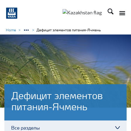
Поиск
Toggle
Toggle country languag
Home
Дефицит элементов питания-Ячмень
Дефицит элементов
питания-Ячмень
Все разделы
Toggl