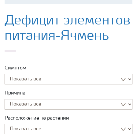
Удобрения Yara
Дефицит элементов
питания-Ячмень
Культуры
Инструменты и сервисы
Симптом
Хранение удобрений и их безопасность
Причина
Расположение на растении