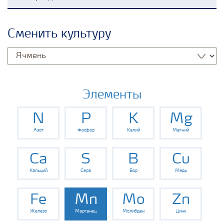
Удобрения Yara
Сменить культуру
Культуры
Инструменты и сервисы
Элементы
N
P
K
Mg
Хранение удобрений и их безопасность
Азот
Фосфор
Калий
Магний
Ca
S
B
Cu
Кальций
Сера
Бор
Медь
Fe
Mn
Mo
Zn
Железо
Марганец
Молибден
Цинк