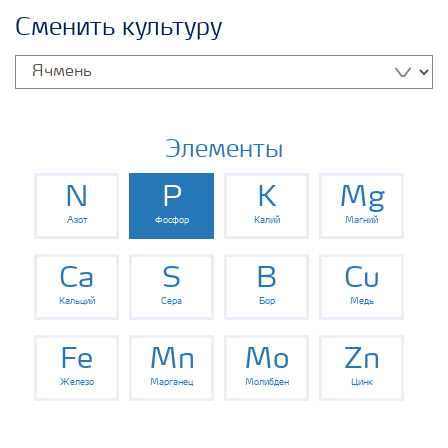
Удобрения Yara
Сменить культуру
Культуры
Инструменты и сервисы
Элементы
N
P
K
Mg
Хранение удобрений и их безопасность
Азот
Фосфор
Калий
Магний
Ca
S
B
Cu
Кальций
Сера
Бор
Медь
Fe
Mn
Mo
Zn
Железо
Марганец
Молибден
Цинк