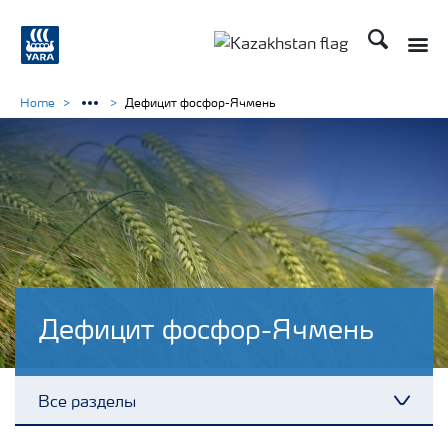
Поиск
Toggle
Toggle country languag
Home
Дефицит фосфор-Ячмень
Дефицит фосфор-Ячмень
Все разделы
Toggl