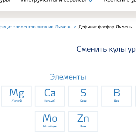
туры
Инструменты и сервисы
Хранение уд
фицит элементов питания-Ячмень
Дефицит фосфор-Ячмень
Сменить культур
Элементы
Mg
Ca
S
B
Магний
Кальций
Сера
Бор
Mo
Zn
Молибден
Цинк