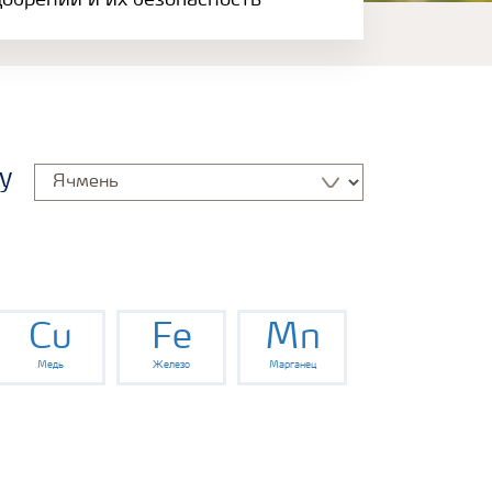
обрений и их безопасность
у
Cu
Fe
Mn
Медь
Железо
Марганец