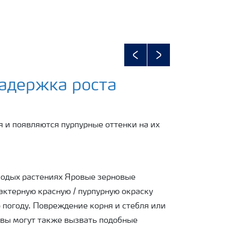
Previous
Next
Задержка роста
я и появляются пурпурные оттенки на их
лодых растениях Яровые зерновые
актерную красную / пурпурную окраску
 погоду. Повреждение корня и стебля или
вы могут также вызвать подобные