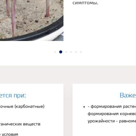
симптомы.
ется при:
Bаже
лочные (карбонатные)
- формирования растен
формирования корнево
урожайности - равном
ганических веществ
 условия