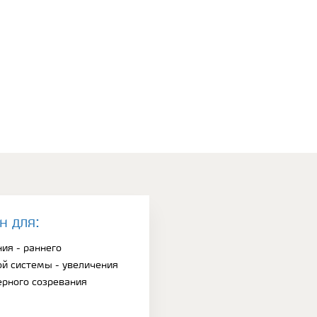
н для:
ия - раннего
й системы - увеличения
ерного созревания