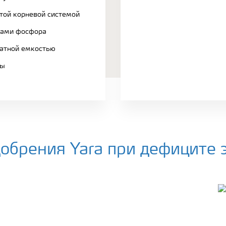
итой корневой системой
сами фосфора
атной емкостью
вы
обрения Yara при дефиците 