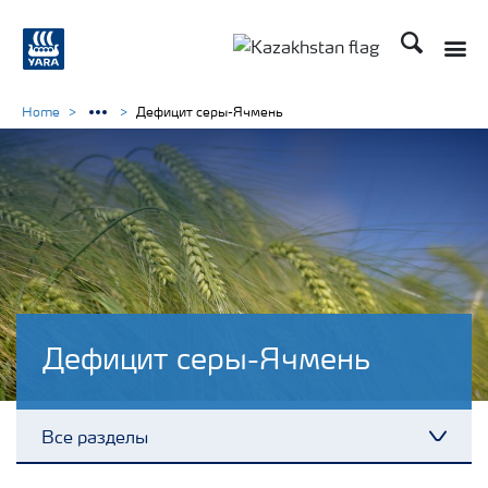
Поиск
Toggle
Toggle country languag
Home
Дефицит серы-Ячмень
Дефицит серы-Ячмень
Все разделы
Toggl