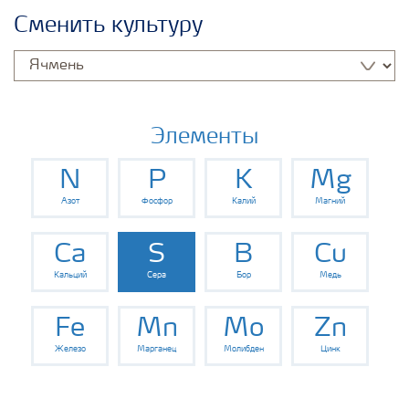
Удобрения Yara
Сменить культуру
Культуры
Инструменты и сервисы
Элементы
N
P
K
Mg
Хранение удобрений и их безопасность
Азот
Фосфор
Калий
Магний
Ca
S
B
Cu
Кальций
Сера
Бор
Медь
Fe
Mn
Mo
Zn
Железо
Марганец
Молибден
Цинк