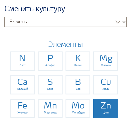
Удобрения Yara
Сменить культуру
Культуры
Инструменты и сервисы
Элементы
N
P
K
Mg
Хранение удобрений и их безопасность
Азот
Фосфор
Калий
Магний
Ca
S
B
Cu
Кальций
Сера
Бор
Медь
Fe
Mn
Mo
Zn
Железо
Марганец
Молибден
Цинк