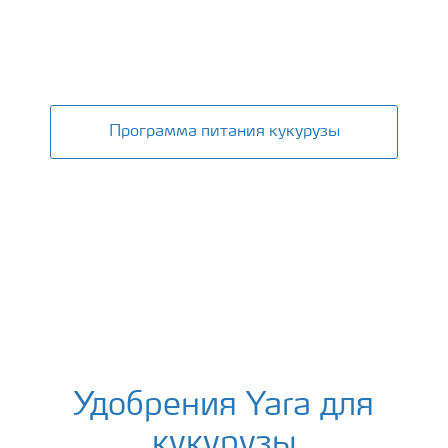
Кукуруза
Программа питания кукурузы
Удобрения Yara для
кукурузы