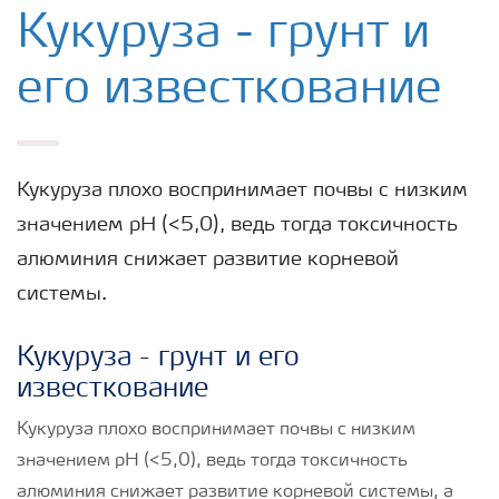
Удобрения Yara
Кукуруза - грунт и
его известкование
Культуры
Инструменты и сервисы
Кукуруза плохо воспринимает почвы с низким
значением рН (<5,0), ведь тогда токсичность
Хранение удобрений и их безопасность
алюминия снижает развитие корневой
системы.
Кукуруза - грунт и его
известкование
Кукуруза плохо воспринимает почвы с низким
значением рН (<5,0), ведь тогда токсичность
алюминия снижает развитие корневой системы, а