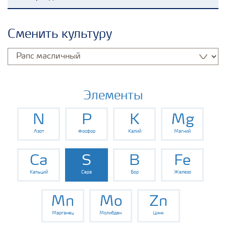
Удобрения Yara
Сменить культуру
Культуры
Инструменты и сервисы
Элементы
N
P
K
Mg
Хранение удобрений и их безопасность
Азот
Фосфор
Калий
Магний
Ca
S
B
Fe
Кальций
Сера
Бор
Железо
Mn
Mo
Zn
Марганец
Молибден
Цинк