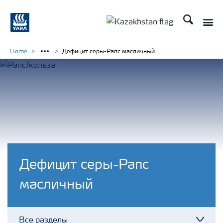
Поиск
Toggle
Toggle country languag
Home
Дефицит серы-Рапс масличный
Дефицит серы-Рапс
масличный
Все разделы
Toggl